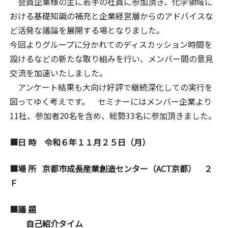
会員企業様の主に若手の社員に参加頂き、化学領域に
おける基礎知識の補充と企業経営層からのアドバイスな
ど活発な議論を展開する場となりました。
今回よりグループに分かれてのディスカッション時間を
設けるなどの新たな取り組みを行い、メンバー間の意見
交流を加速いたしました。
アンケート結果も大向け好評で継続深化しての実行を
図ってゆく考えです。 セミナーにはメンバー企業より
11社、参加者20名を含め、総勢33名に参加頂きました。
■
日 時
令和６年１１月２５日（月）
■場 所 京都市成長産業創造センター（ACT京都） ２
Ｆ
■議 題
自己紹介タイム