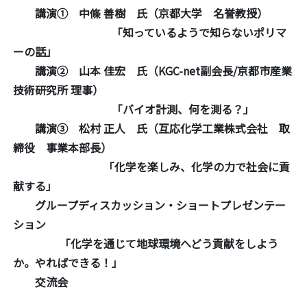
講演① 中條 善樹 氏（京都大学 名誉教授）
「知っているようで知らないポリマ
ーの話」
講演② 山本 佳宏 氏（KGC-net副会長/京都市産業
技術研究所 理事）
「バイオ計測、何を測る？」
講演③ 松村 正人 氏（互応化学工業株式会社 取
締役 事業本部長）
「化学を楽しみ、化学の力で社会に貢
献する」
グループディスカッション・ショートプレゼンテー
ション
「化学を通じて地球環境へどう貢献をしよう
か。やればできる！」
交流会